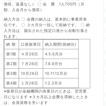
徴収、返還なし） 〇 会 費 1人700円（月
額、入会月から徴収）
納入方法 〇 会費の納入は、基本的に事業所単
位です。 〇 ３カ月分一括して前納です。 〇 納
入方法は、届出された指定口座から自動引落さ
れます。
納 期
口座振替日
納入期間(前納分)
第1期
４月26日
4.5.6月分
第2期
７月26日
7.8.9月分
第3期
10月26日
10.11.12月分
第4期
１月26日
1.2.3月分
※振替日が金融機関の休業日のときは、翌営業
日になります ※３カ月以上会費を滞納したとき
は、会員資格を失います